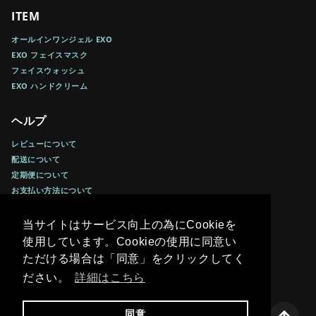
ITEM
オールインワンジェル EXO
EXO フェイスマスク
フェイスウォッシュ
EXO ハンドクリーム
ヘルプ
レビューについて
配送について
定期便について
お支払い方法について
返金ポリシー
利用規約
当サイトはサービス向上の為にCookieを
当サイトはサービス向上の為にCookieを
特定商取引法に基づく表記
使用しています。Cookieの使用に同意い
使用しています。Cookieの使用に同意い
プライバシーポリシー
ただける場合は「同意」をクリックしてく
ただける場合は「同意」をクリックしてく
個人情報の取り扱いについて
ださい。
ださい。
詳細はこちら
詳細はこちら
お問い合わせ
同意
同意